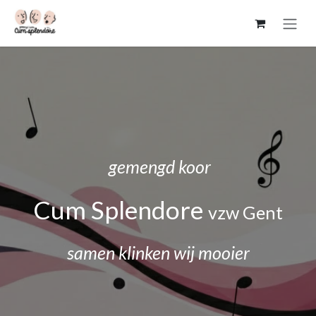
Overslaan naar inhoud
gemengd koor
Cum Splendore
vzw Gent
samen klinken wij mooier